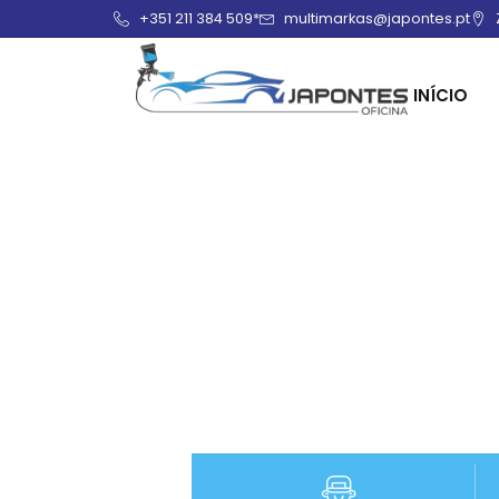
+351 211 384 509*
multimarkas@japontes.pt
INÍCIO