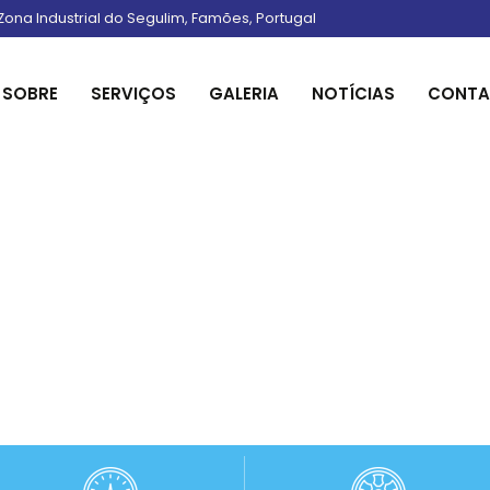
Zona Industrial do Segulim, Famões, Portugal
SOBRE
SERVIÇOS
GALERIA
NOTÍCIAS
CONT
Uma equipa à espera para o servir e aconselhar!